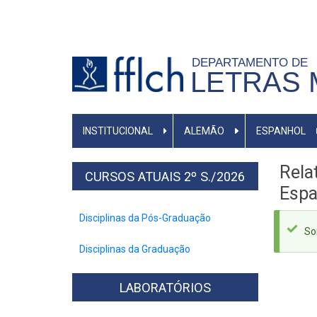
Pular
para
o
DEPARTAMENTO DE
conteúdo
LETRAS
principal
MENU
INSTITUCIONAL
ALEMÃO
ESPANHOL
PRIMÁRIO
Rela
CURSOS ATUAIS 2º S./2026
Espa
Disciplinas da Pós-Graduação
M
So
d
Disciplinas da Graduação
s
LABORATÓRIOS