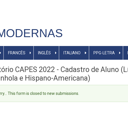
 MODERNAS
FRANCÊS
INGLÊS
ITALIANO
PPG-LETRA
tório CAPES 2022 - Cadastro de Aluno (L
nhola e Hispano-Americana)
ensagem
rry… This form is closed to new submissions.
e
tatus