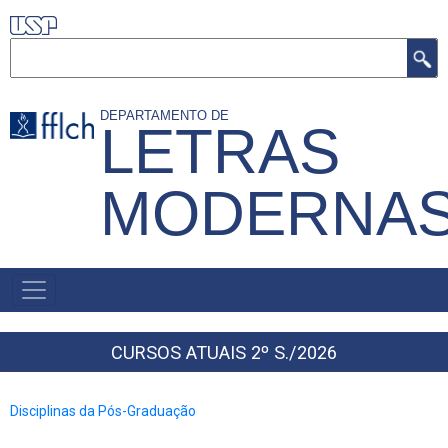
Pular
para
Buscar
o
conteúdo
DEPARTAMENTO DE
LETRAS
principal
MODERNA
MENU
PRIMÁRIO
CURSOS ATUAIS 2º S./2026
Disciplinas da Pós-Graduação