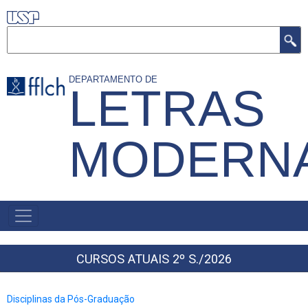
Pular
para
Buscar
o
conteúdo
DEPARTAMENTO DE
LETRAS
principal
MODERN
MENU
PRIMÁRIO
CURSOS ATUAIS 2º S./2026
Disciplinas da Pós-Graduação