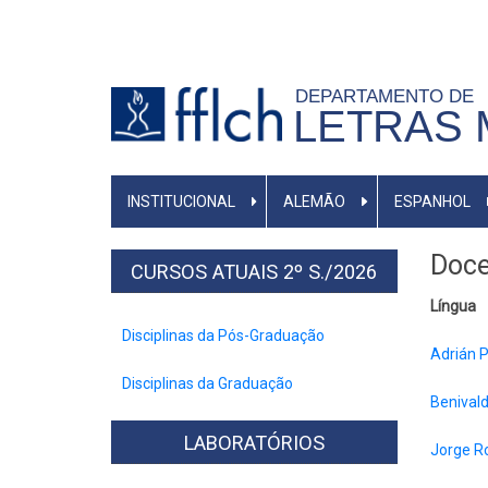
Pular
para
o
DEPARTAMENTO DE
conteúdo
LETRAS
principal
MENU
INSTITUCIONAL
ALEMÃO
ESPANHOL
PRIMÁRIO
Doce
CURSOS ATUAIS 2º S./2026
Língua
Disciplinas da Pós-Graduação
Adrián P
Disciplinas da Graduação
Benivald
LABORATÓRIOS
Jorge R