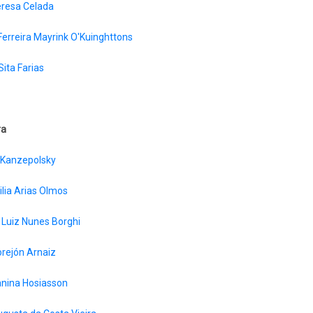
eresa Celada
erreira Mayrink O'Kuinghttons
Sita Farias
ra
 Kanzepolsky
lia Arias Olmos
 Luiz Nunes Borghi
orejón Arnaiz
anina Hosiasson