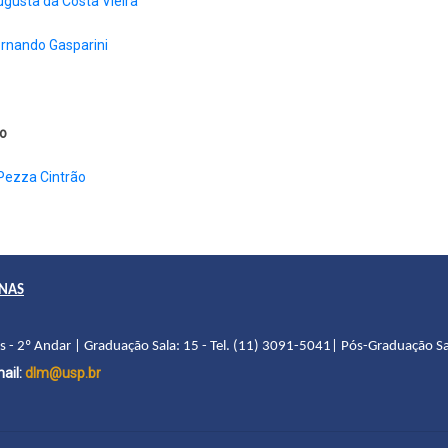
gusta da Costa Vieira
ernando Gasparini
o
Pezza Cintrão
ANAS
as - 2º Andar | Graduação Sala: 15 - Tel. (11) 3091-5041| Pós-Graduação Sa
ail:
dlm@usp.br