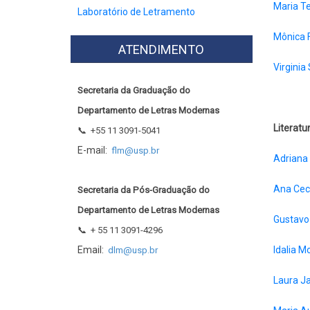
Maria T
Laboratório de Letramento
Mônica F
ATENDIMENTO
Virginia 
Secretaria da Graduação do
Departamento de Letras Modernas
Literatu
📞
+55 11 3091-5041
E-mail:
flm@usp.br
Adriana
Ana Ceci
Secretaria da Pós-Graduação do
Departamento de Letras Modernas
Gustavo
📞
+ 55 11 3091-4296
Email:
Idalia M
dlm@usp.br
Laura J