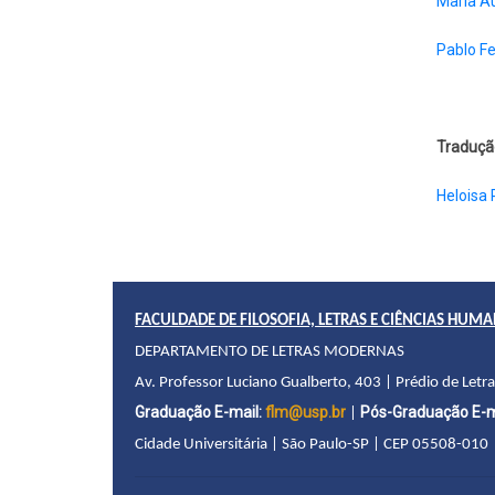
Maria Au
Pablo F
Traduçã
Heloisa 
FACULDADE DE FILOSOFIA, LETRAS E CIÊNCIAS HUM
DEPARTAMENTO DE LETRAS MODERNAS
Av. Professor Luciano Gualberto, 403 | Prédio de Letr
Graduação E-mail:
flm@usp.br
Pós-Graduação E-m
|
Cidade Universitária | São Paulo-SP | CEP 05508-010