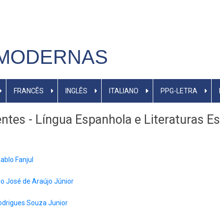
 MODERNAS
FRANCÊS
INGLÊS
ITALIANO
PPG-LETRA
ntes - Língua Espanhola e Literaturas 
ablo Fanjul
o José de Araújo Júnior
odrigues Souza Junior