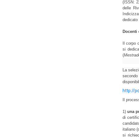
(ISSN: 2
delle Ri
Indicizza
dedicato a
Docenti 
Il corpo 
si dedica
(
Mestrad
La selezi
secondo 
disponibi
http://p
Il proces
1) 
una pr
di certif
candidato
italiano (