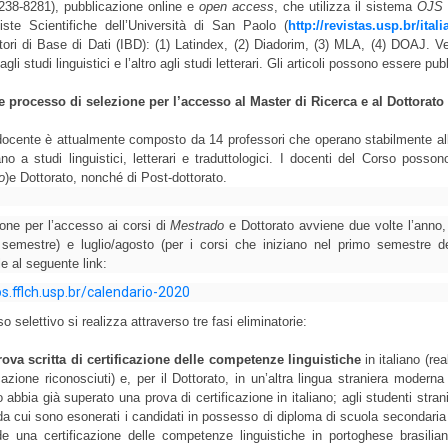
238-8281), pubblicazione online e 
open access
, che utilizza il sistema 
OJS 
viste Scientifiche dell’Università di San Paolo (
http://revistas.usp.br/itali
tori di Base di Dati (IBD): (1) Latindex, (2) Diadorim, (3) MLA, (4) DOAJ. V
gli studi linguistici e l’altro agli studi letterari. Gli articoli possono essere pub
e processo di selezione per l’accesso al Master di Ricerca e al Dottorato
docente è attualmente composto da 14 professori che operano stabilmente all’i
no a studi linguistici, letterari e traduttologici. 
I docenti del Corso possono r
o
)e Dottorato, nonché di Post-dottorato.
one per l’accesso ai corsi di 
Mestrado
 e Dottorato avviene due volte l’anno, 
semestre) e luglio/agosto (per i corsi che iniziano nel primo semestre del
le al seguente link:
os.fflch.usp.br/calendario-2020
so selettivo si realizza attraverso tre fasi eliminatorie: 
ova scritta di certificazione delle competenze linguistiche
 in italiano (re
icazione riconosciuti) e, per il Dottorato, in un’altra lingua straniera modern
 abbia già superato una prova di certificazione in italiano; agli studenti stranie
da c
ui sono esonerati i candidati in possesso di diploma di scuola secondaria 