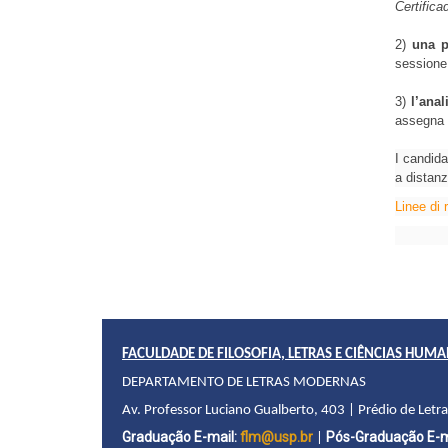
Certific
2) 
una p
sessione 
3) 
l’ana
assegna a
I candidat
a distanz
Linee di 
FACULDADE DE FILOSOFIA, LETRAS E CIÊNCIAS HUM
DEPARTAMENTO DE LETRAS MODERNAS
Av. Professor Luciano Gualberto, 403 | Prédio de Letr
Graduação E-mail:
flm@usp.br
Pós-Graduação E-m
|