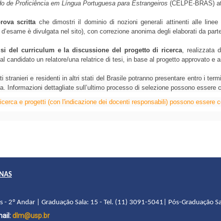
ado de Proficiência em Língua Portuguesa para Estrangeiros
 (CELPE-BRAS) atte
rova scritta 
che dimostri il dominio di nozioni generali attinenti alle linee 
d’esame è divulgata nel sito), con correzione anonima degli elaborati da part
lisi del curriculum e la discussione del progetto di ricerca
, realizzata
l candidato un relatore/una relatrice di tesi, in base al progetto approvato e ai 
i stranieri e residenti in altri stati del Brasile potranno presentare entro i termi
a. Informazioni dettagliate sull’ultimo processo di selezione possono essere c
ricerca e progetti (con l'indicazione dei docenti responsabili) possono essere c
ANAS
as - 2º Andar | Graduação Sala: 15 - Tel. (11) 3091-5041| Pós-Graduação Sa
ail:
dlm@usp.br