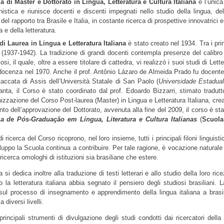
a di Master e Dottorato in Lingua, Letteratura e Cultura Italiana
 è l’unica
ianistica e riunisce docenti e discenti impegnati nello studio della lingua, del
del rapporto tra Brasile e Italia, in costante ricerca di prospettive innovatrici e,
a e della letteratura.  
di Laurea in Lingua e Letteratura Italiana
 è stato creato nel 1934. Tra i pri
 (1937-1942). La tradizione di grandi docenti contempla presenze del calibro di
osi, il quale, oltre a essere titolare di cattedra, vi realizzò i suoi studi di Lett
 docenza nel 1970. Anche il prof. Antônio Lázaro de Almeida Prado fu docente 
accata di Assis dell’Università Statale di San Paolo (
Universidade Estadual
anta, il Corso è stato coordinato dal prof. Edoardo Bizzarri, stimato tradutto
nizzazione del Corso Post-laurea (Master) in Lingua e Letteratura Italiana, cre
 de Pós-Graduação em Língua, Literatura e Cultura Italianas
(
Scuola 
 
di ricerca del Corso ricoprono, nel loro insieme, tutti i principali filoni linguist
iluppo la Scuola continua a contribuire. Per tale ragione, è vocazione natura
 ricerca omologhi di istituzioni sia brasiliane che estere.  
 si dedica inoltre alla traduzione di testi letterari e allo studio della loro ricez
la letteratura italiana abbia segnato il pensiero degli studiosi brasiliani. La ri
sul processo di insegnamento e apprendimento della lingua italiana a brasilia
 diversi livelli. 
rincipali strumenti di divulgazione degli studi condotti dai ricercatori dell