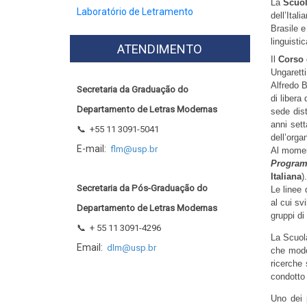
La 
Scuol
Laboratório de Letramento
dell’Ital
Brasile e 
linguistic
ATENDIMENTO
Il 
Corso 
Ungaretti
Alfredo B
Secretaria da Graduação do
di libera
Departamento de Letras Modernas
sede dist
anni sett
📞
+55 11 3091-5041
dell’orga
E-mail:
flm@usp.br
Programa
Italiana
).
Secretaria da Pós-Graduação do
Le linee 
al cui sv
Departamento de Letras Modernas
gruppi di
📞
+ 55 11 3091-4296
La Scuola
Email:
dlm@usp.br
che modo 
ricerche 
condotto a
Uno dei p