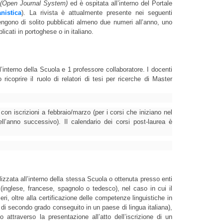
(Open Journal System)
 ed è ospitata all’interno del Portale 
anistica
). La rivista è attualmente presente nei seguenti 
engono di solito pubblicati almeno due numeri all’anno, uno 
blicati in portoghese o in italiano. 
nterno della Scuola e 1 professore collaboratore. I docenti 
icoprire il ruolo di relatori di tesi per ricerche di Master 
con iscrizioni a febbraio/marzo (per i corsi che iniziano nel 
l’anno successivo). Il calendario dei corsi post-laurea è 
alizzata all’interno della stessa Scuola o ottenuta presso enti 
a (inglese, francese, spagnolo o tedesco), nel caso in cui il 
ri, oltre alla certificazione delle competenze linguistiche in 
di secondo grado conseguito in un paese di lingua italiana), 
si richiede una certificazione delle competenze linguistiche in portoghese brasiliano attraverso la presentazione all’atto dell’iscrizione di un 