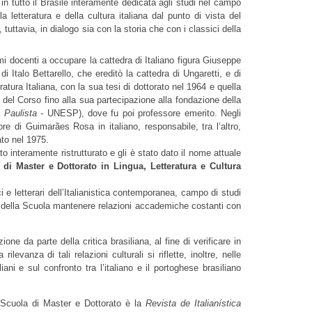
 in tutto il Brasile interamente dedicata agli studi nel campo 
la letteratura e della cultura italiana dal punto di vista del 
 tuttavia, in dialogo sia con la storia che con i classici della 
mi docenti a occupare la cattedra di Italiano figura Giuseppe 
 Italo Bettarello, che ereditò la cattedra di Ungaretti, e di 
eratura Italiana, con la sua tesi di dottorato nel 1964 e quella 
del Corso fino alla sua partecipazione alla fondazione della 
 Paulista - 
UNESP), dove fu poi professore emerito. Negli 
re di Guimarães Rosa in italiano, responsabile, tra l’altro, 
ato nel 1975. 
Al momento dell’approvazione del Dottorato, avvenuta alla fine del 2009, il corso è stato interamente ristrutturato e gli è stato dato il nome attuale 
di Master e Dottorato in Lingua, Letteratura e Cultura 
ici e letterari dell’Italianistica contemporanea, campo di studi 
le della Scuola mantenere relazioni accademiche costanti con 
ione da parte della critica brasiliana, al fine di verificare in 
levanza di tali relazioni culturali si riflette, inoltre, nelle 
ni e sul confronto tra l’italiano e il portoghese brasiliano 
a Scuola di Master e Dottorato è la 
Revista de Italianística