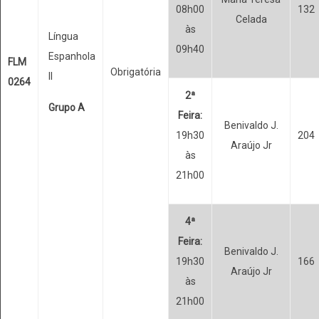
08h00
132
Celada
às
Língua
09h40
Espanhola
FLM
Obrigatória
II
0264
2ª
Grupo A
Feira:
Benivaldo J.
19h30
204
Araújo Jr
às
21h00
4ª
Feira:
Benivaldo J.
19h30
166
Araújo Jr
às
21h00