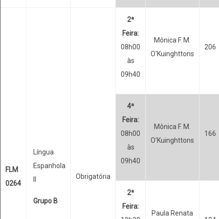
2ª
Feira:
Mônica F. M.
08h00
206
O'Kuinghttons
às
09h40
4ª
Feira:
Mônica F. M.
08h00
166
O'Kuinghttons
às
Língua
09h40
Espanhola
FLM
Obrigatória
II
0264
2ª
Grupo B
Feira:
Paula Renata