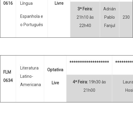
0616
Língua
Livre
3ª Feira:
Adrián
Espanhola e
21h10 às
Pablo
230
o Português
22h40
Fanjul
*******************
********
Literatura
Optativa
FLM
Latino-
0634
4ª Feira:
19h30 às
Laura
Live
Americana
21h00
Hos