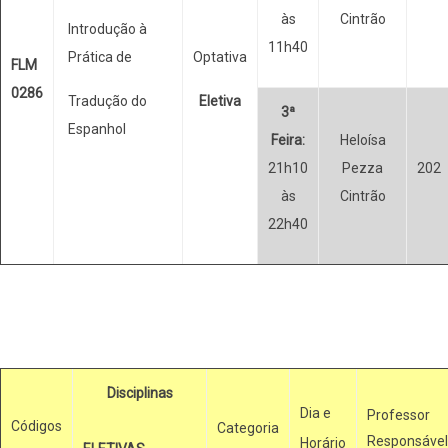
às
Cintrão
Introdução à
11h40
Prática de
Optativa
FLM
0286
Tradução do
Eletiva
3ª
Espanhol
Feira:
Heloísa
21h10
Pezza
202
às
Cintrão
22h40
Disciplinas
Dia e
Professor
Códigos
Categoria
Responsável
Horário