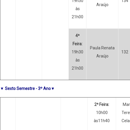
19h30
134
Araújo
às
21h00
4ª
Feira:
Paula Renata
19h30
132
Araújo
às
21h00
▼ Sexto Semestre - 3º Ano▼
2ª Feira:
Mar
10h00
Ter
às11h40
Cel