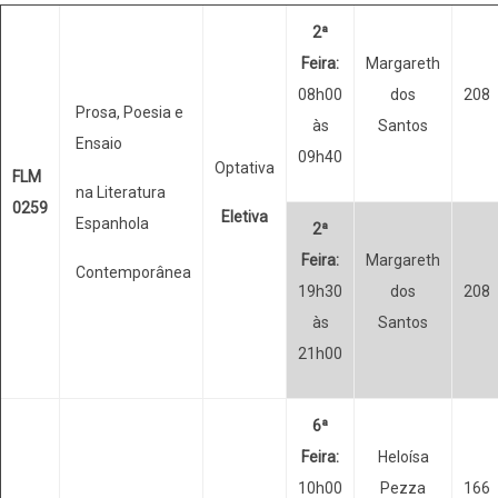
2ª
Feira:
Margareth
08h00
dos
208
Prosa, Poesia e
às
Santos
Ensaio
09h40
Optativa
FLM
na Literatura
0259
Eletiva
Espanhola
2ª
Feira:
Margareth
Contemporânea
19h30
dos
208
às
Santos
21h00
6ª
Feira:
Heloísa
10h00
Pezza
166