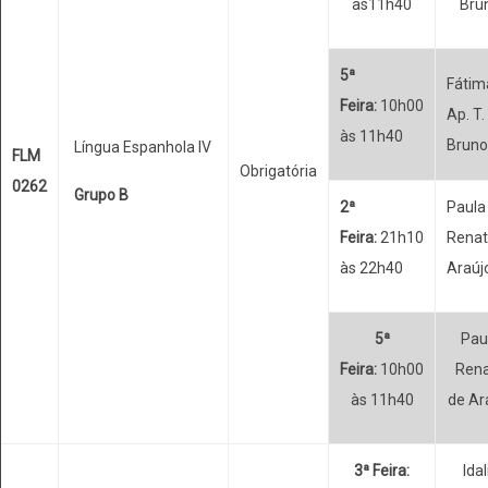
às11h40
Bru
5ª
Fátim
Feira:
10h00
Ap. T.
às 11h40
Bruno
Língua Espanhola IV
FLM
Obrigatória
0262
Grupo B
2ª
Paula
Feira:
21h10
Rena
às 22h40
Araúj
5ª
Pau
Feira:
10h00
Ren
às 11h40
de Ar
3ª Feira:
Idal