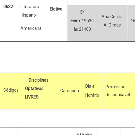
0632
Literatura
Eletiva
5ª
Hispano-
Ana Cecilia
Feira:
19h30
1
A. Olmos
Americana
às 21h00
Disciplinas
Dia e
Professor
Optativas
Códigos
Categoria
Responsável
Horário
LIVRES
6ª Feira: