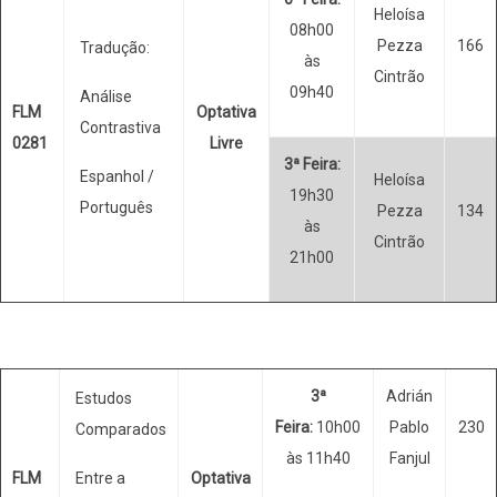
Heloísa
08h00
Pezza
166
Tradução:
às
Cintrão
09h40
Análise
FLM
Optativa
Contrastiva
0281
Livre
3ª Feira:
Espanhol /
Heloísa
19h30
Português
Pezza
134
às
Cintrão
21h00
3ª
Adrián
Estudos
Feira:
10h00
Pablo
230
Comparados
às 11h40
Fanjul
FLM
Entre a
Optativa