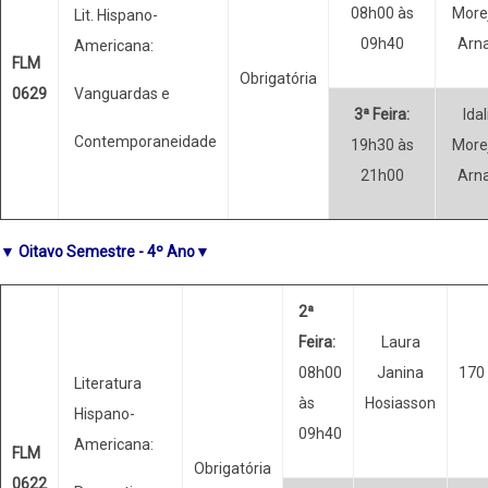
08h00 às
More
Lit. Hispano-
09h40
Arna
Americana:
FLM
Obrigatória
0629
Vanguardas e
3ª Feira:
Idal
Contemporaneidade
19h30 às
More
21h00
Arna
▼ Oitavo Semestre - 4º Ano▼
2ª
Feira:
Laura
08h00
Janina
170
Literatura
às
Hosiasson
Hispano-
09h40
Americana:
FLM
Obrigatória
0622