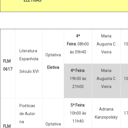
ELETIVAS
4ª
Maria
Feira:
08h00
Augusta C.
1
Literatura
às 09h40
Vieira
Optativa
Espanhola:
FLM
Eletiva
0617
4ª Feira:
Maria
Século XVI
19h30 às
Augusta C.
1
21h00
Vieira
5ª Feira:
Poéticas
Adriana
10h00 às
1
de Autor
Kanzepolsky
11h40
na
Optativa
FLM