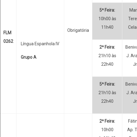
5ª Feira:
Mar
10h00 às
Ter
11h40
Cel
Obrigatória
FLM
0262
Língua Espanhola IV
2ª Feira:
Beniv
21h10 às
J. Ar
Grupo A
22h40
Jr
5ª Feira:
Beniv
21h10 às
J. Ar
22h40
Jr
2ª Feira:
Fát
10h00
Ap. T